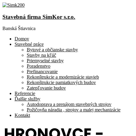
Stavebná firma SimKor s.r.o.
Banská Štiavnica
Domov
Stavebné práce
Bytové a občianske stavby
Stavby na kľúč
Priemyselné stavby
Poradenstvo
Prefinancovanie
Rekonštrukcie a modernizácie stavieb
Rekonštrukcie pamiatkových budov
Zatepľovanie budov
Referencie
Ďalšie služby
Autodoprava a prenájom stavebných strojov
Požičovňa náradia , strojov a malej mechanizácie
Kontakt
HRONOVCE -