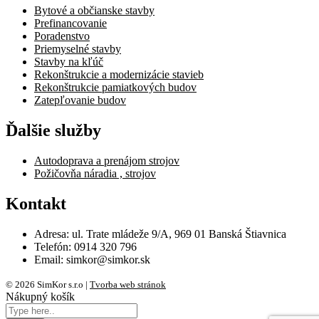
Bytové a občianske stavby
Prefinancovanie
Poradenstvo
Priemyselné stavby
Stavby na kľúč
Rekonštrukcie a modernizácie stavieb
Rekonštrukcie pamiatkových budov
Zatepľovanie budov
Ďalšie služby
Autodoprava a prenájom strojov
Požičovňa náradia , strojov
Kontakt
Adresa: ul. Trate mládeže 9/A, 969 01 Banská Štiavnica
Telefón: 0914 320 796
Email: simkor@simkor.sk
© 2026 SimKor s.r.o |
Tvorba web stránok
Nákupný košík