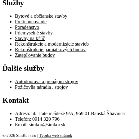
Služby
Bytové a občianske stavby
Prefinancovanie
Poradenstvo
Priemyselné stavby
Stavby na kľúč
Rekonštrukcie a modernizácie stavieb
Rekonštrukcie pamiatkových budov
Zatepľovanie budov
Ďalšie služby
Autodoprava a prenájom strojov
Požičovňa náradia , strojov
Kontakt
Adresa: ul. Trate mládeže 9/A, 969 01 Banská Štiavnica
Telefón: 0914 320 796
Email: simkor@simkor.sk
© 2026 SimKor s.r.o |
Tvorba web stránok