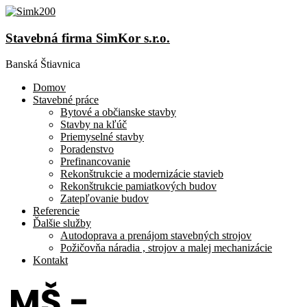
Stavebná firma SimKor s.r.o.
Banská Štiavnica
Domov
Stavebné práce
Bytové a občianske stavby
Stavby na kľúč
Priemyselné stavby
Poradenstvo
Prefinancovanie
Rekonštrukcie a modernizácie stavieb
Rekonštrukcie pamiatkových budov
Zatepľovanie budov
Referencie
Ďalšie služby
Autodoprava a prenájom stavebných strojov
Požičovňa náradia , strojov a malej mechanizácie
Kontakt
MŠ -