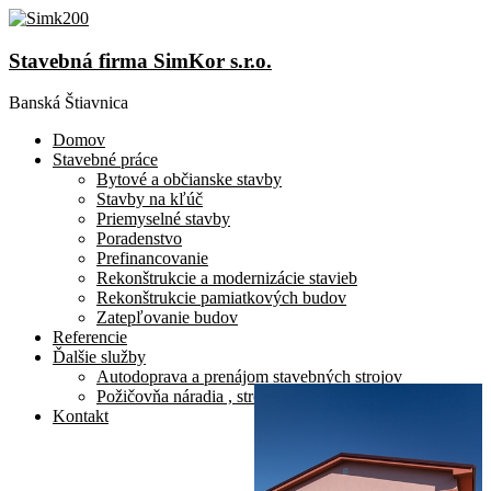
Stavebná firma SimKor s.r.o.
Banská Štiavnica
Domov
Stavebné práce
Bytové a občianske stavby
Stavby na kľúč
Priemyselné stavby
Poradenstvo
Prefinancovanie
Rekonštrukcie a modernizácie stavieb
Rekonštrukcie pamiatkových budov
Zatepľovanie budov
Referencie
Ďalšie služby
Autodoprava a prenájom stavebných strojov
Požičovňa náradia , strojov a malej mechanizácie
Kontakt