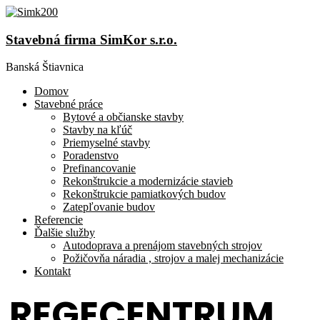
Stavebná firma SimKor s.r.o.
Banská Štiavnica
Domov
Stavebné práce
Bytové a občianske stavby
Stavby na kľúč
Priemyselné stavby
Poradenstvo
Prefinancovanie
Rekonštrukcie a modernizácie stavieb
Rekonštrukcie pamiatkových budov
Zatepľovanie budov
Referencie
Ďalšie služby
Autodoprava a prenájom stavebných strojov
Požičovňa náradia , strojov a malej mechanizácie
Kontakt
REGECENTRUM