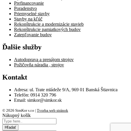
Prefinancovanie
Poradenstvo
Priemyselné stavby
Stavby na kľúč
Rekonštrukcie a modernizácie stavieb
Rekonštrukcie pamiatkových budov
Zatepľovanie budov
Ďalšie služby
Autodoprava a prenájom strojov
Požičovňa náradia , strojov
Kontakt
Adresa: ul. Trate mládeže 9/A, 969 01 Banská Štiavnica
Telefón: 0914 320 796
Email: simkor@simkor.sk
© 2026 SimKor s.r.o |
Tvorba web stránok
Nákupný košík