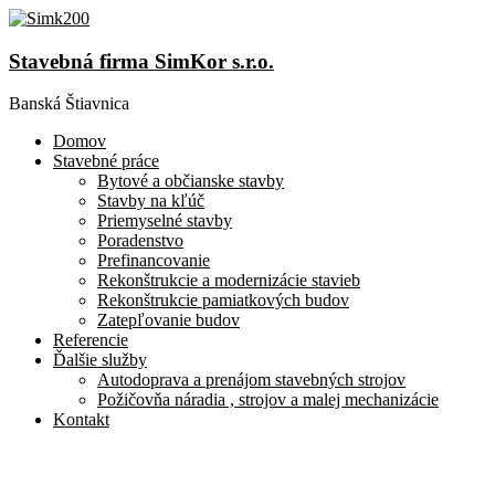
Stavebná firma SimKor s.r.o.
Banská Štiavnica
Domov
Stavebné práce
Bytové a občianske stavby
Stavby na kľúč
Priemyselné stavby
Poradenstvo
Prefinancovanie
Rekonštrukcie a modernizácie stavieb
Rekonštrukcie pamiatkových budov
Zatepľovanie budov
Referencie
Ďalšie služby
Autodoprava a prenájom stavebných strojov
Požičovňa náradia , strojov a malej mechanizácie
Kontakt